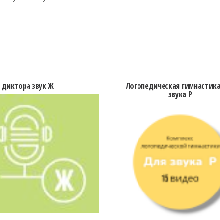
 диктора звук Ж
Логопедическая гимнастика
звука Р