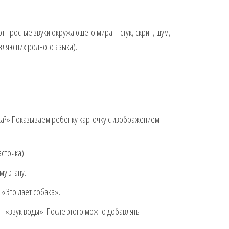
т простые звуки окружающего мира – стук, скрип, шум,
вляющих родного языка).
чка?» Показываем ребенку карточку с изображением
сточка).
у этапу.
 «Это лает собака».
— «звук воды». После этого можно добавлять