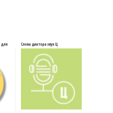
 для
Слова диктора звук Ц