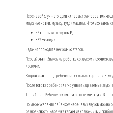
Неречевой слух – это один из первых факторов, влияющи
мяуканье кошки, музыку, гудок машины. И только затем
36 карточки со звуком Р;
363 мелодии.
Задания проходят в несколько этапов.
Первый этап. Знакомим ребенка со звуком и соответств
ласточки.
Второй этап. Перед ребенком несколько карточек. Н: медв
После того как ребенок легко узнает издаваемые звуки, 
Третий этап. Ребенку включаем разные мп3 звуки. Взрослы
По мере усвоения ребенком неречевых звуков можно рас
разновидности: «водичка капает из крана», «шум прибоя