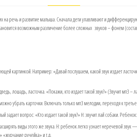
х на речь и развитие малыша. Сначала дети улавливают и дифференцирую
 становится возможным различение более сложных звуков – фонем (соста
ующей картинкой. Например: «Давай послушаем, какой звук издает ласто
едь, лошадь, ласточка. «Покажи, кто издает такой звук?» (Звучит мп3 – ла
можно убрать карточки. Включать только мп3 мелодии, переходя к третьем
й задает вопрос: «Кто издает такой звук?» Н: звучит лай собаки. Ребенок:
ширять виды этого же звука. Н: ребенок легко узнает неречевой звук 
» «журчание ручейка» и т.д.