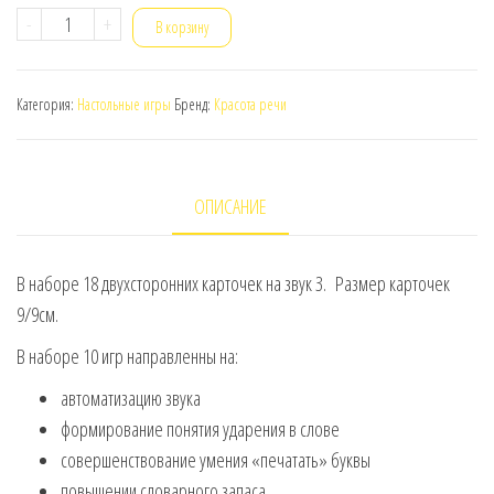
Количество
-
+
В корзину
товара
Звук
Категория:
Настольные игры
Бренд:
Красота речи
Л
конце
слова
ОПИСАНИЕ
В наборе 18 двухсторонних карточек на звук З. Размер карточек
9/9см.
В наборе 10 игр направленны на:
автоматизацию звука
формирование понятия ударения в слове
совершенствование умения «печатать» буквы
повышении словарного запаса