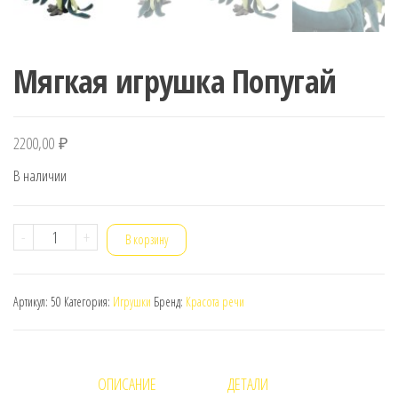
Мягкая игрушка Попугай
2200,00
₽
В наличии
Количество
-
+
В корзину
товара
Мягкая
Артикул:
50
Категория:
Игрушки
Бренд:
Красота речи
игрушка
Попугай
ОПИСАНИЕ
ДЕТАЛИ