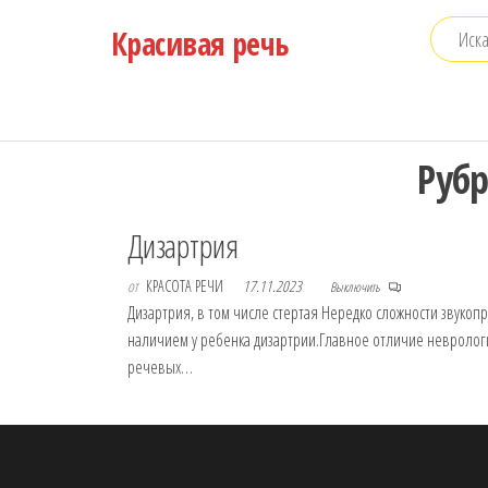
Перейти
Красивая речь
к
содержимому
Руб
Дизартрия
от
КРАСОТА РЕЧИ
17.11.2023
Выключить
Дизартрия, в том числе стертая Нередко сложности звук
наличием у ребенка дизартрии.Главное отличие неврологи
речевых…