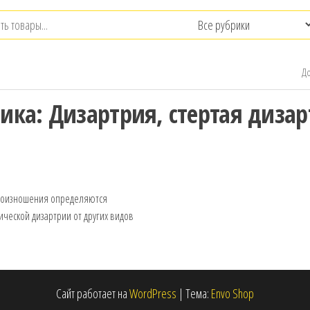
До
рика:
Дизартрия, стертая диза
опроизношения определяются
ческой дизартрии от других видов
Сайт работает на
WordPress
|
Тема:
Envo Shop